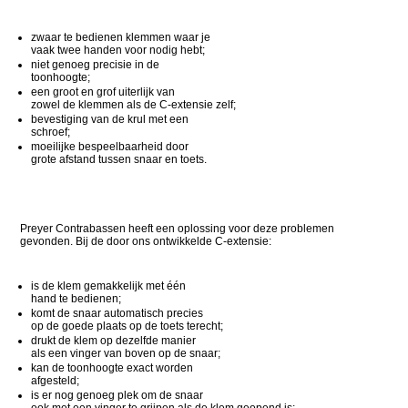
zwaar te bedienen klemmen waar je
vaak twee handen voor nodig hebt;
niet genoeg precisie in de
toonhoogte;
een groot en grof uiterlijk van
zowel de klemmen als de C-extensie zelf;
bevestiging van de krul met een
schroef;
moeilijke bespeelbaarheid door
grote afstand tussen snaar en toets.
Preyer Contrabassen heeft een oplossing voor deze problemen
gevonden. Bij de door ons ontwikkelde C-extensie:
is de klem gemakkelijk met één
hand te bedienen;
komt de snaar automatisch precies
op de goede plaats op de toets terecht;
drukt de klem op dezelfde manier
als een vinger van boven op de snaar;
kan de toonhoogte exact worden
afgesteld;
is er nog genoeg plek om de snaar
ook met een vinger te grijpen als de klem geopend is;